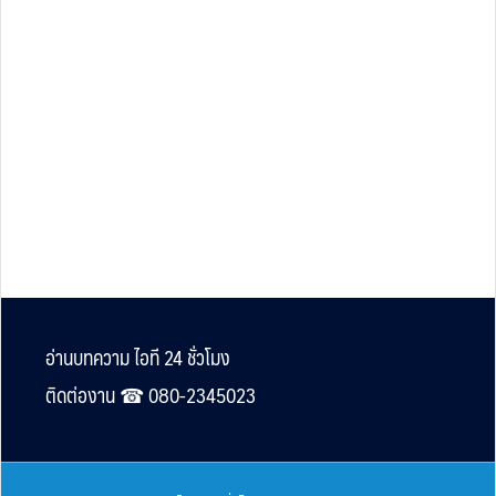
Footer
อ่านบทความ ไอที 24 ชั่วโมง
ติดต่องาน ☎︎ 080-2345023