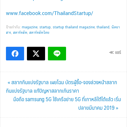
www.facebook.com/ThailandStartup/
ป้ายกำกับ:
magazine
,
startup
,
startup thailand magazine
,
thailand
,
นิตยา
สาร
,
สตาร์ทอัพ
,
สตาร์ทอัพไทย
≪ แชร์
Previous
« สลากกินแบ่งรัฐบาล เผยโฉม บัตรผู้ซื้อ-จองล่วงหน้าสลาก
Post:
กินแบ่งรัฐบาล แก้ปัญหาสลากเกินราคา
Next
มือถือ samsung 5G ใช้เครือข่าย 5G ที่เกาหลีใต้ได้แล้ว เริ่ม
Post:
ปลายมีนาคม 2019 »