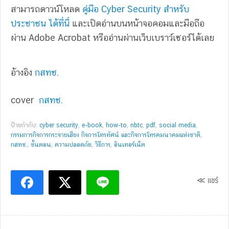
สามารถดาวน์โหลด
คู่มือ Cyber Security สำหรับ
ประชาชน ได้ที่นี่
และเปิดอ่านบนหน้าจอคอมและมือถือ
ผ่าน Adobe Acrobat หรืออ่านผ่านเว็บเบราว์เซอร์ได้เลย
อ้างอิง
กสทช.
cover
กสทช.
ป้ายกำกับ:
cyber security
,
e-book
,
how-to
,
nbtc
,
pdf
,
social media
,
กรรมการกิจการกระจายเสียง กิจการโทรทัศน์ และกิจการโทรคมนาคมแห่งชาติ
,
กสทช.
,
ขั้นตอน
,
ความปลอดภัย
,
วิธีการ
,
อินเทอร์เน็ต
≪ แชร์