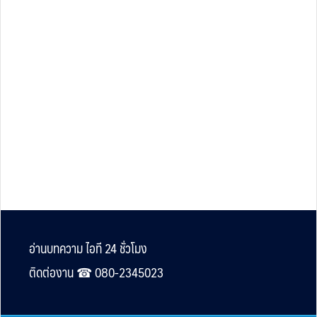
Footer
อ่านบทความ ไอที 24 ชั่วโมง
ติดต่องาน ☎︎ 080-2345023