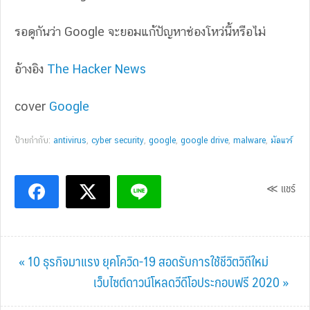
รอดูกันว่า Google จะยอมแก้ปัญหาช่องโหว่นี้หรือไม่
อ้างอิง
The Hacker News
cover
Google
ป้ายกำกับ:
antivirus
,
cyber security
,
google
,
google drive
,
malware
,
มัลแวร์
≪ แชร์
Previous
« 10 ธุรกิจมาแรง ยุคโควิด-19 สอดรับการใช้ชีวิตวิถีใหม่
Post:
Next
เว็บไซต์ดาวน์โหลดวีดีโอประกอบฟรี 2020 »
Post: