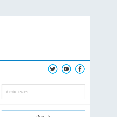
rimary
ค้นหา
idebar
ใน
iT24Hrs