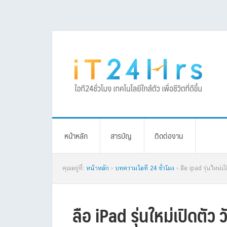
Skip
Skip
Skip
Skip
to
to
to
to
primary
main
primary
footer
navigation
content
sidebar
หน้าหลัก
สารบัญ
ติดต่องาน
คุณอยู่ที่:
หน้าหลัก
›
บทความไอที 24 ชั่วโมง
› ลือ ipad รุ่นใหม่
ลือ iPad รุ่นใหม่เปิดตัว