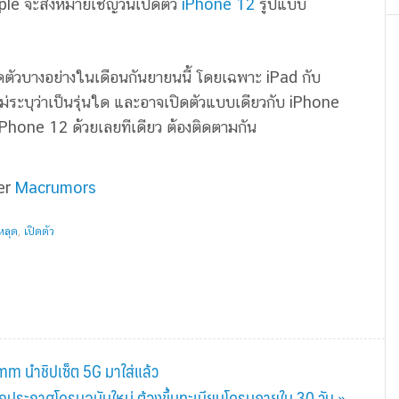
pple จะส่งหมายเชิญวันเปิดตัว
iPhone 12
รูปแบบ
ิดตัวบางอย่างในเดือนกันยายนนี้ โดยเฉพาะ iPad กับ
่ระบุว่าเป็นรุ่นใด และอาจเปิดตัวแบบเดียวกับ iPhone
ว iPhone 12 ด้วยเลยทีเดียว ต้องติดตามกัน
er
Macrumors
หลุด
,
เปิดตัว
m นำชิปเซ็ต 5G มาใส่แล้ว
ประกาศโดรนฉบับใหม่ ต้องขึ้นทะเบียนโดรนภายใน 30 วัน »