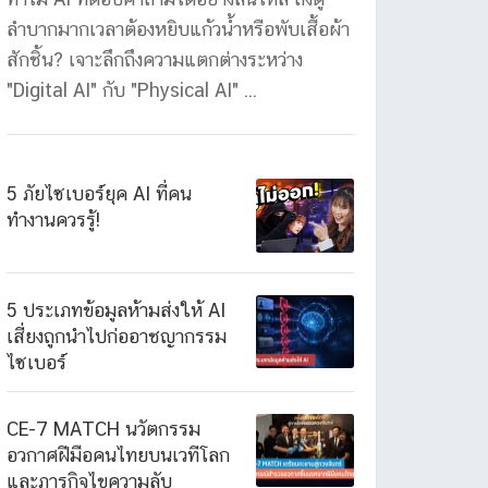
ลำบากมากเวลาต้องหยิบแก้วน้ำหรือพับเสื้อผ้า
สักชิ้น? เจาะลึกถึงความแตกต่างระหว่าง
"Digital AI" กับ "Physical AI" ...
5 ภัยไซเบอร์ยุค AI ที่คน
ทำงานควรรู้!
5 ประเภทข้อมูลห้ามส่งให้ AI
เสี่ยงถูกนำไปก่ออาชญากรรม
ไซเบอร์
CE-7 MATCH นวัตกรรม
อวกาศฝีมือคนไทยบนเวทีโลก
และภารกิจไขความลับ