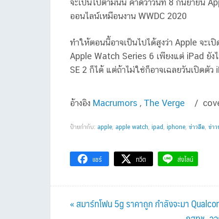
จะเป็นไปตามนั้น คาดว่าวันที่ 8 กันยายน A
ออนไลน์เหมือนงาน WWDC 2020
ทำให้ตอนนี้อาจเป็นไปได้สูงว่า Apple จะเป
Apple Watch Series 6 เพียงแต่ iPad ยังไม
SE 2 ก็ได้ แต่ถ้าไม่ใช่ก็อาจเฉลยวันเปิดตั
อ้างอิง
Macrumors
,
The Verge
/ cov
ป้ายกำกับ:
apple
,
apple watch
,
ipad
,
iphone
,
ข่าวลือ
,
ข่าว
แชร์
ทวีต
ส่งไลน์
Previous
« สมาร์ทโฟน 5g ราคาถูก กำลังจะมา Qualcom
Post:
Next
กสทช. ออก