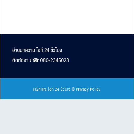
Footer
อ่านบทความ ไอที 24 ชั่วโมง
ติดต่องาน ☎︎ 080-2345023
iT24Hrs ไอที 24 ชั่วโมง
©
Privacy Policy