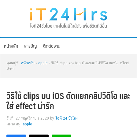
Skip
Skip
Skip
Skip
to
to
to
to
primary
main
primary
footer
navigation
content
sidebar
หน้าหลัก
สารบัญ
ติดต่องาน
คุณอยู่ที่:
หน้าหลัก
›
apple
› วิธีใช้ clips บน ios ตัดแยกคลิปวีดีโอ และใส่ effect
น่ารัก
วิธีใช้ clips บน iOS ตัดแยกคลิปวีดีโอ และ
ใส่ effect น่ารัก
วันที่: 27 พฤศจิกายน 2020
by
ไอที 24 ชั่วโมง
หมวดหมู่:
apple