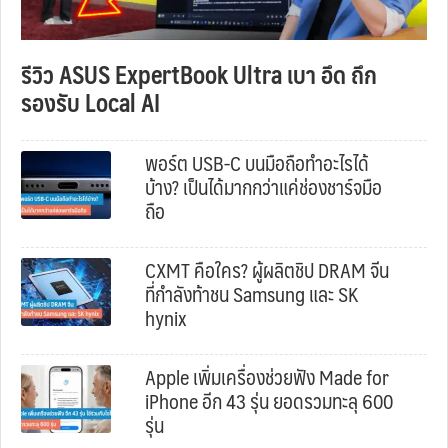
รีวิว ASUS ExpertBook Ultra เบา อึด ถึก
รองรับ Local AI
พอร์ต USB-C บนมือถือทำอะไรได้
บ้าง? เป็นได้มากกว่าแค่ช่องชาร์จมือ
ถือ
CXMT คือใคร? ผู้ผลิตชิป DRAM จีน
ที่กำลังท้าชน Samsung และ SK
hynix
Apple เพิ่มเครื่องช่วยฟัง Made for
iPhone อีก 43 รุ่น ยอดรวมทะลุ 600
รุ่น