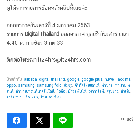
ดูได้จากรายการย้อนหลังคลิปนี้เลยค่ะ
ออกอากาศวันเสาร์ที่ 4 มกราคม 2563
รายการ
Digital Thailand
ออกอากาศ ทุกเช้าวันเสาร์ เวลา
4.40 น. ทางช่อง 3 กด 33
ติดต่อโฆษณา
it24hrs@it24hrs.com
ป้ายกำกับ:
alibaba
,
digital thailand
,
google
,
google plus
,
huwei
,
jack ma
,
oppo
,
samsung
,
samsung fold
,
ซัมซุง
,
ดิจิทัลไทยแลนด์
,
ทำนาย
,
ทำนายเท
รนด์
,
ทำนายเทรนด์เทคโนโลยี
,
มือถือหน้าจอพับได้
,
วงการไอที
,
สรุปข่าว
,
หัวเว่ย
,
อาลีบาบา
,
แจ็ค หม่า
,
ไทยแลนด์ 4.0
≪ แชร์