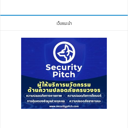
เว็บแนะนำ