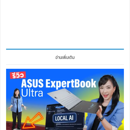
อ่านเพิ่มเติม