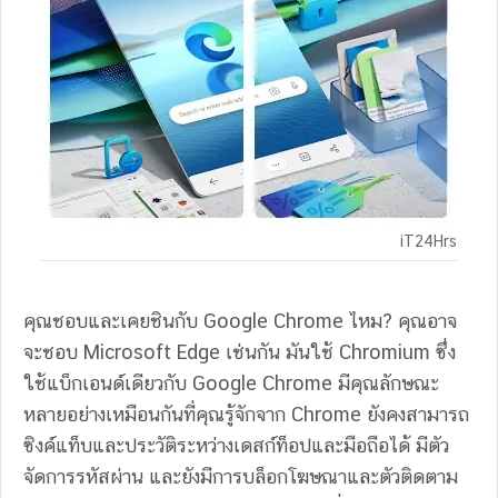
iT24Hrs
คุณชอบและเคยชินกับ Google Chrome ไหม? คุณอาจ
จะชอบ Microsoft Edge เช่นกัน มันใช้ Chromium ซึ่ง
ใช้แบ็กเอนด์เดียวกับ Google Chrome มีคุณลักษณะ
หลายอย่างเหมือนกันที่คุณรู้จักจาก Chrome ยังคงสามารถ
ซิงค์แท็บและประวัติระหว่างเดสก์ท็อปและมือถือได้ มีตัว
จัดการรหัสผ่าน และยังมีการบล็อกโฆษณาและตัวติดตาม