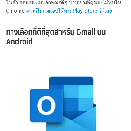
ในตัว ตลอดจนคุณลักษณะดีๆ บางอย่างที่คุณจะไม่พบใน
Chrome
ดาวน์โหลดแอปได้ทาง Play Store ได้เลย
ทางเลือกที่ดีที่สุดสำหรับ Gmail บน
Android