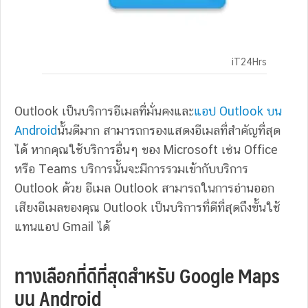
iT24Hrs
Outlook เป็นบริการอีเมลที่มั่นคงและ
แอป Outlook บน
Android
นั้นดีมาก สามารถกรองแสดงอีเมลที่สำคัญที่สุด
ได้ หากคุณใช้บริการอื่นๆ ของ Microsoft เช่น Office
หรือ Teams บริการนั้นจะมีการรวมเข้ากับบริการ
Outlook ด้วย อีเมล Outlook สามารถในการอ่านออก
เสียงอีเมลของคุณ Outlook เป็นบริการที่ดีที่สุดถึงขั้นใช้
แทนแอป Gmail ได้
ทางเลือกที่ดีที่สุดสำหรับ Google Maps
บน Android