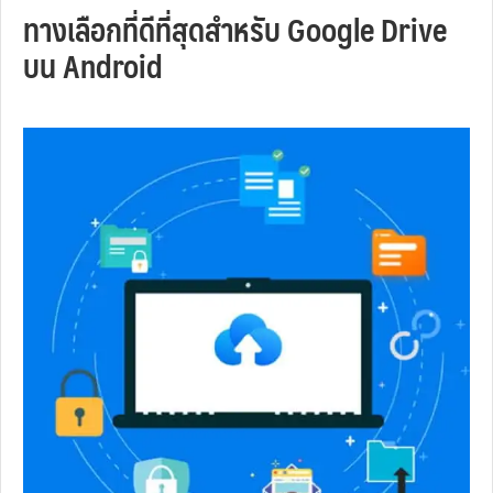
ทางเลือกที่ดีที่สุดสำหรับ Google Drive
บน Android