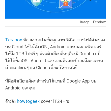
Image : Terabox
Terabox
ที่สามารถฝากข้อมูลภาพ วีดีโอ และไฟล์ต่างๆลง
บน Cloud ใช้ได้ทั้ง iOS , Android และบนคอมพิวเตอร์
ให้ถึง 1TB ไปฟรีๆ ส่วนตัวเลือกอื่นๆก็จะมี Dropbox ที่
ใช้ได้ทั้ง iOS , Android และคอมพิวเตอร์ รวมถึงสามารถ
เปิดแอปต่างๆบน Cloud เพื่อแก้ไขงานได้
นี่คือตัวเลือกเด็ดๆสำหรับใช้แทนที่ Google App บน
Android ของคุณ
อ้างอิง
howtogeek
cover iT24Hrs