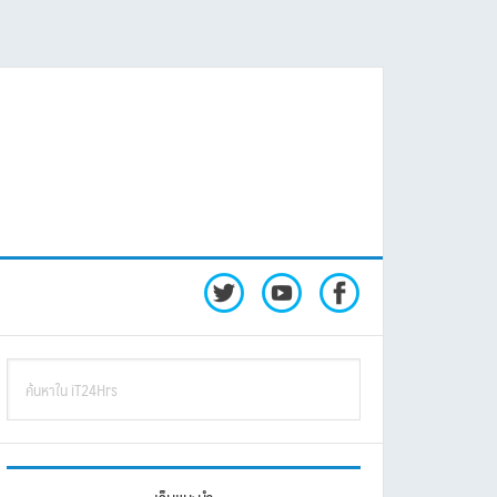
rimary
ค้นหา
idebar
ใน
iT24Hrs