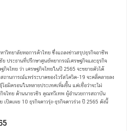
วิทยาลัยหอการค้าไทย ซึ่งแถลงข่าวสรุปธุรกิจอาชีพ
ิชัย ประธานที่ปรึกษาศูนย์พยากรณ์เศรษฐกิจและธุรกิจ
กิจไทย ว่า เศรษฐกิจไทยในปี 2565 จะขยายตัวได้
่าสถานการณ์แพร่ระบาดของไวรัสโควิด-19 จะคลี่คลายลง
์โอมิครอนในหลายประเทศเพิ่มขึ้น แต่เชื่อว่าจะไม่
ิจไทย ด้านนายวชิร คูณทวีเทพ ผู้อำนวยการสถาบัน
ิดเผย 10 ธุรกิจดาวรุ่ง-ธุรกิจดาวร่วง ปี 2565 ดังนี้
565