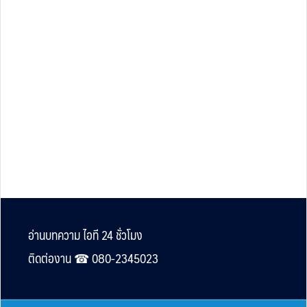
Footer
อ่านบทความ ไอที 24 ชั่วโมง
ติดต่องาน ☎︎ 080-2345023