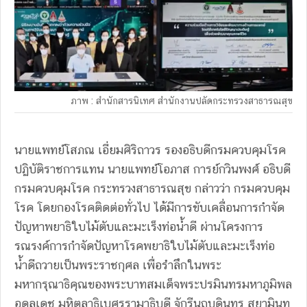
ภาพ : สำนักสารนิเทศ สำนักงานปลัดกระทรวงสาธารณสุข
นายแพทย์โสภณ เอี่ยมศิริถาวร รองอธิบดีกรมควบคุมโรค
ปฏิบัติราชการแทน นายแพทย์โอภาส การย์กวินพงศ์ อธิบดี
กรมควบคุมโรค กระทรวงสาธารณสุข กล่าวว่า กรมควบคุม
โรค โดยกองโรคติดต่อทั่วไป ได้มีการขับเคลื่อนการกำจัด
ปัญหาพยาธิใบไม้ตับและมะเร็งท่อน้ำดี ผ่านโครงการ
รณรงค์การกำจัดปัญหาโรคพยาธิใบไม้ตับและมะเร็งท่อ
น้ำดีถวายเป็นพระราชกุศล เพื่อรำลึกในพระ
มหากรุณาธิคุณของพระบาทสมเด็จพระปรมินทรมหาภูมิพล
อดุลเดช มหิตลาธิเบศรรามาธิบดี จักรีนฤบดินทร สยามินท