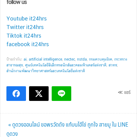
follow us
Youtube it24hrs
Twitter it24hrs
Tiktok it24hrs
facebook it24hrs
ป้ายกำกับ:
ai
,
artificial intelligence
,
nectec
,
nstda
,
กรมควบคุมโรค
,
กระทรวง
สาธารณสุข
,
ศูนย์เทคโนโลยีอิเล็กทรอนิกส์และคอมพิวเตอร์แห่งชาติ
,
สวทช
,
สำนักงานพัฒนาวิทยาศาสตร์และเทคโนโลยีแห่งชาติ
≪ แชร์
Previous
« ดูดวงออนไลน์ ขอพรวัดดัง แก้บนไอ้ไข่ ถูกใจ สายมู ใน LINE
Post:
ดูดวง