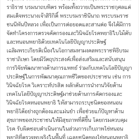
ราธิราช บรมนาถบพิตร พร้อมทั้งถวายเป็นพระราชกุศลแด่
สมเด็จพระนางเจ้าสิริกิติ์ พระบรมราชินีนาถ พระบรมราช
ชนนีพันปีหลวง เพื่อเป็นการต่อยอดและสานต่อ จึงได้มีการ
จัดทำโครงการตรวจคัดกรองและวินิจฉัยโรคพยาธิใบไม้ตับ
และหนอนพยาธิด้วยเทคโนโลยีปัญญาประดิษฐ์
เฉลิมพระเกียรติเนื่องในโอกาสมหามงคลพระราชพิธีบรม
ราชาภิเษก โดยมีวัตถุประสงค์เพื่อส่งเสริมและสนับสนุน
การวิจัยพัฒนาทางด้านการแพทย์ ร่วมกับเทคโนโลยีปัญญา
ประดิษฐ์ในการพัฒนาคุณภาพชีวิตของประชาชน เช่น การ
วินิจฉัยโรค วิเคราะห์ปรสิต ผลักดันการนำงานวิจัยด้าน
เทคโนโลยีปัญญาประดิษฐ์มาช่วยด้านการคัดกรองและ
วินิจฉัยโรคหนอนพยาธิ ให้สามารถระบุชนิดของหนอน
พยาธิได้อย่างถูกต้องและแม่นยำ เพื่อช่วยแก้ปัญหาด้าน
สุขภาพของประชาชนให้มีสุขภาพที่ดีขึ้น โดยกรมควบคุม
โรค รับผิดชอบดำเนินงานในส่วนการเก็บภาพไข่หนอน
พยาธิที่ตรวจพบจริงในพื้นที่ เฉลยชนิดของไข่หนอนพยาธิ