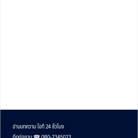
Footer
อ่านบทความ ไอที 24 ชั่วโมง
ติดต่องาน ☎︎ 080-2345023