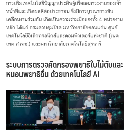
การเพิ่มเทคโนโลยีปัญญาประดิษฐ์เพื่อลดภาระงานของเจ้า
หน้าที่และเกิดผลดีต่อประชาชน จึงมีการบูรณาการขับ
เคลื่อนงานร่วมกัน เกิดเป็นความร่วมมือของทั้ง 4 หน่วยงาน
หลัก ได้แก่ กรมควบคุมโรค มหาวิทยาลัยขอนแก่น ศูนย์
เทคโนโลยีอิเล็กทรอนิกส์และคอมพิวเตอร์แห่งชาติ (เนค
เทค สวทช.) และมหาวิทยาลัยเทคโนโลยีสุรนารี
ระบบการตรวจคัดกรองพยาธิใบไม้ตับและ
หนอนพยาธิอื่น ด้วยเทคโนโลยี AI