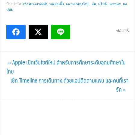
ป้ายกำกับ:
กระทรวงการคลัง
,
คนละครึ่ง
,
ธนาคารกรุงไทย
,
ล่ม
,
เป๋าตัง
,
เราชนะ
,
แอ
ปล่ม
≪ แชร์
Previous
« Apple เปิดเว็บไซต์ใหม่ สำหรับการศึกษาระดับอุดมศึกษาใน
Post:
ไทย
Next
เช็ก Timeline การเดินทาง ด้วยแอปติดตามแฟน และคนที่เรา
Post:
รัก »