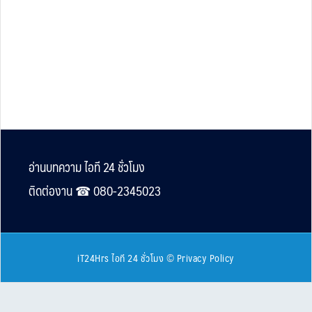
Footer
อ่านบทความ ไอที 24 ชั่วโมง
ติดต่องาน ☎︎ 080-2345023
iT24Hrs ไอที 24 ชั่วโมง
©
Privacy Policy