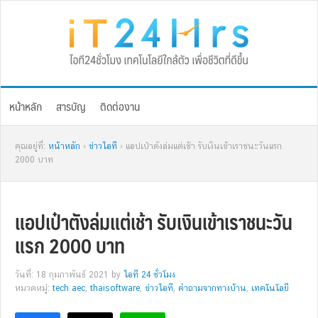
Skip
Skip
Skip
Skip
to
to
to
to
primary
main
primary
footer
navigation
content
sidebar
หน้าหลัก
สารบัญ
ติดต่องาน
คุณอยู่ที่:
หน้าหลัก
›
ข่าวไอที
› แอปเป๋าตังล่มแต่เช้า รับเงินเข้าเราชนะวันแรก
2000 บาท
แอปเป๋าตังล่มแต่เช้า รับเงินเข้าเราชนะวัน
แรก 2000 บาท
วันที่: 18 กุมภาพันธ์ 2021
by
ไอที 24 ชั่วโมง
หมวดหมู่:
tech aec
,
thaisoftware
,
ข่าวไอที
,
คำถามจากทางบ้าน
,
เทคโนโลยี