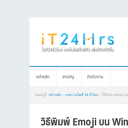
Skip
Skip
Skip
Skip
to
to
to
to
primary
main
primary
footer
navigation
content
sidebar
หน้าหลัก
สารบัญ
ติดต่องาน
คุณอยู่ที่:
หน้าหลัก
›
บทความไอที 24 ชั่วโมง
› วิธีพิมพ์ emoji
วิธีพิมพ์ Emoji บน W