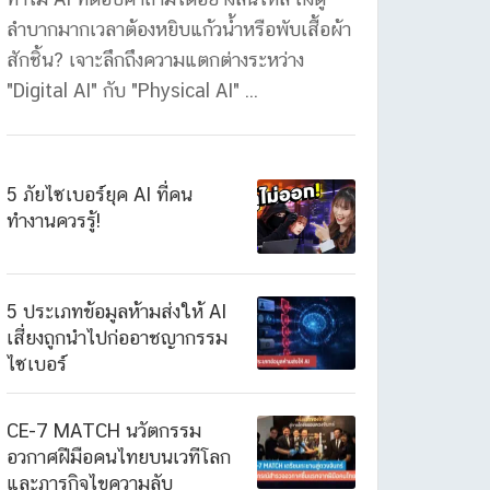
ลำบากมากเวลาต้องหยิบแก้วน้ำหรือพับเสื้อผ้า
สักชิ้น? เจาะลึกถึงความแตกต่างระหว่าง
"Digital AI" กับ "Physical AI" ...
5 ภัยไซเบอร์ยุค AI ที่คน
ทำงานควรรู้!
5 ประเภทข้อมูลห้ามส่งให้ AI
เสี่ยงถูกนำไปก่ออาชญากรรม
ไซเบอร์
CE-7 MATCH นวัตกรรม
อวกาศฝีมือคนไทยบนเวทีโลก
และภารกิจไขความลับ