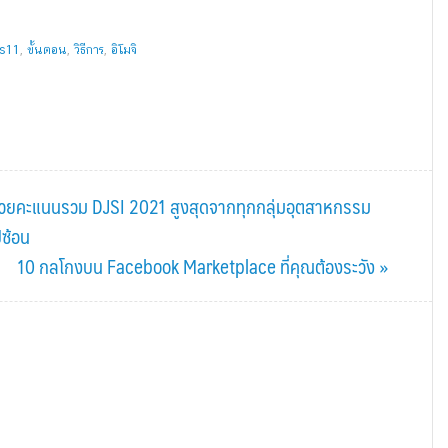
s11
,
ขั้นตอน
,
วิธีการ
,
อิโมจิ
al ด้วยคะแนนรวม DJSI 2021 สูงสุดจากทุกกลุ่มอุตสาหกรรม
ีซ้อน
Next
10 กลโกงบน Facebook Marketplace ที่คุณต้องระวัง »
Post: