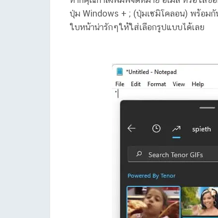
ปุ่ม Windows + ; (ปุ่มเซมิโคลอน) พร้อมกั
ใบหน้าน่ารักๆให้ใส่เลือกรูปแบบได้เลย