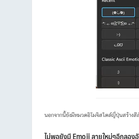
นอกจากนี้ยังมีหมวดอิโมจิสไตล์ญี่ปุ่นสร้าง
ไม่พอยังมี Emoji ลายใหม่ๆอีกลองอั