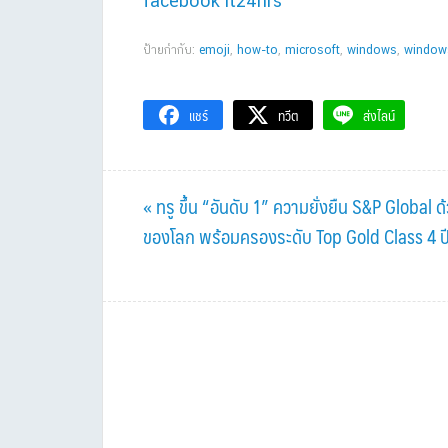
facebook it24hrs
ป้ายกำกับ:
emoji
,
how-to
,
microsoft
,
windows
,
window
แชร์
ทวีต
ส่งไลน์
Previous
« ทรู ขึ้น “อันดับ 1” ความยั่งยืน S&P Glob
Post:
ของโลก พร้อมครองระดับ Top Gold Class 4 ป