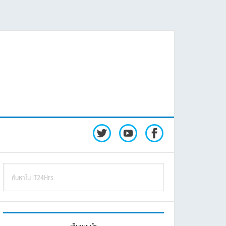
rimary
ค้นหา
idebar
ใน
iT24Hrs