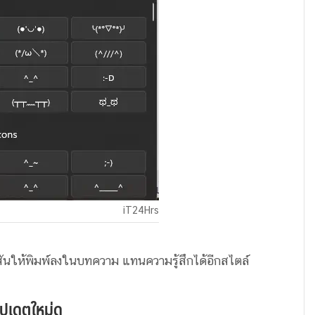
iT24Hrs
สีสันให้พิมพ์ลงในบทความ แทนความรู้สึกได้อีกสไตล์
ปเดตใหม่ดู