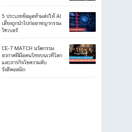
5 ประเภทข้อมูลห้ามส่งให้ AI
เสี่ยงถูกนำไปก่ออาชญากรรม
ไซเบอร์
CE-7 MATCH นวัตกรรม
อวกาศฝีมือคนไทยบนเวทีโลก
และภารกิจไขความลับ
รังสีคอสมิก