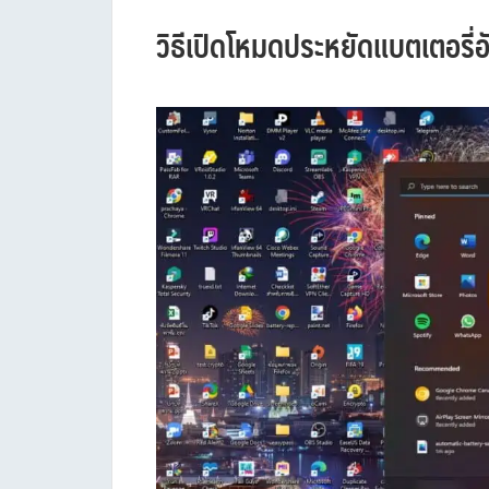
วิธีเปิดโหมดประหยัดแบตเตอรี