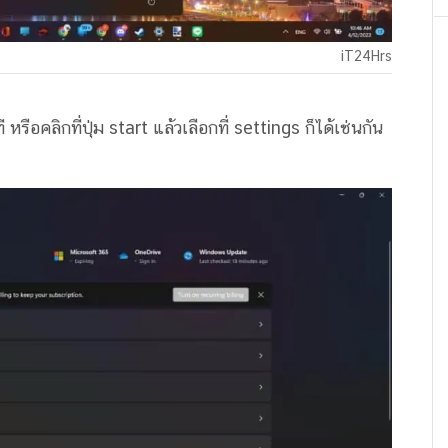
iT24Hrs
 หรือคลิกที่ปุ่ม start แล้วเลือกที่ settings ก็ได้เช่นกัน