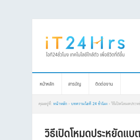
Skip
Skip
Skip
Skip
to
to
to
to
primary
main
primary
footer
navigation
content
sidebar
หน้าหลัก
สารบัญ
ติดต่องาน
คุณอยู่ที่:
หน้าหลัก
›
บทความไอที 24 ชั่วโมง
› วิธีเปิดโหมดประห
วิธีเปิดโหมดประหยัดแบตเ