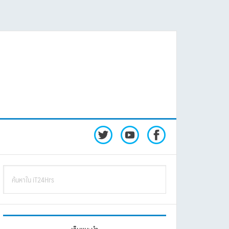
rimary
ค้นหา
idebar
ใน
iT24Hrs