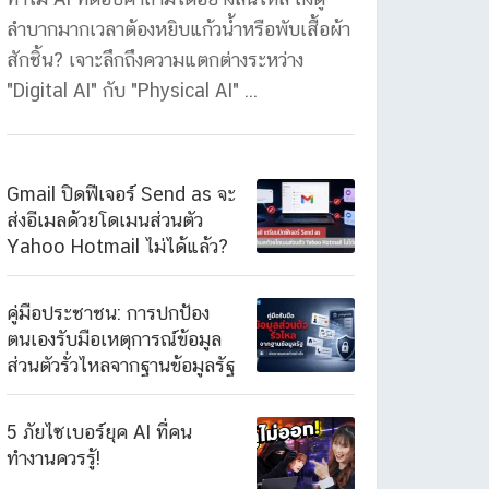
ลำบากมากเวลาต้องหยิบแก้วน้ำหรือพับเสื้อผ้า
สักชิ้น? เจาะลึกถึงความแตกต่างระหว่าง
"Digital AI" กับ "Physical AI" ...
Gmail ปิดฟีเจอร์ Send as จะ
ส่งอีเมลด้วยโดเมนส่วนตัว
Yahoo Hotmail ไม่ได้แล้ว?
คู่มือประชาชน: การปกป้อง
ตนเองรับมือเหตุการณ์ข้อมูล
ส่วนตัวรั่วไหลจากฐานข้อมูลรัฐ
5 ภัยไซเบอร์ยุค AI ที่คน
ทำงานควรรู้!