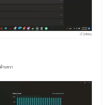
iT24Hrs
่ด้านขวา