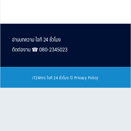
Footer
อ่านบทความ ไอที 24 ชั่วโมง
ติดต่องาน ☎︎ 080-2345023
iT24Hrs ไอที 24 ชั่วโมง
©
Privacy Policy