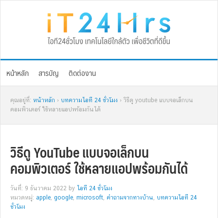
Skip
Skip
Skip
Skip
to
to
to
to
primary
main
primary
footer
navigation
content
sidebar
หน้าหลัก
สารบัญ
ติดต่องาน
คุณอยู่ที่:
หน้าหลัก
›
บทความไอที 24 ชั่วโมง
› วิธีดู youtube แบบจอเล็กบน
คอมพิวเตอร์ ใช้หลายแอปพร้อมกันได้
วิธีดู YouTube แบบจอเล็กบน
คอมพิวเตอร์ ใช้หลายแอปพร้อมกันได้
วันที่: 9 ธันวาคม 2022
by
ไอที 24 ชั่วโมง
หมวดหมู่:
apple
,
google
,
microsoft
,
คำถามจากทางบ้าน
,
บทความไอที 24
ชั่วโมง