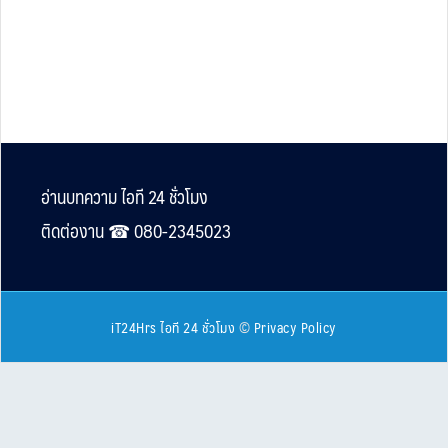
Footer
อ่านบทความ ไอที 24 ชั่วโมง
ติดต่องาน ☎︎ 080-2345023
iT24Hrs ไอที 24 ชั่วโมง
©
Privacy Policy