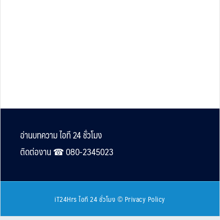
Footer
อ่านบทความ ไอที 24 ชั่วโมง
ติดต่องาน ☎︎ 080-2345023
iT24Hrs ไอที 24 ชั่วโมง
©
Privacy Policy