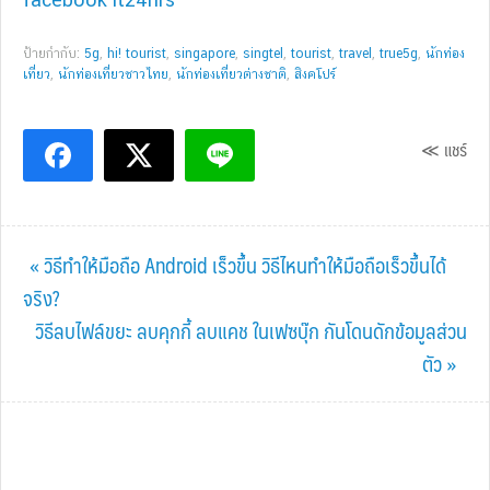
ป้ายกำกับ:
5g
,
hi! tourist
,
singapore
,
singtel
,
tourist
,
travel
,
true5g
,
นักท่อง
เที่ยว
,
นักท่องเที่ยวชาวไทย
,
นักท่องเที่ยวต่างชาติ
,
สิงคโปร์
≪ แชร์
Previous
« วิธีทําให้มือถือ Android เร็วขึ้น วิธีไหนทำให้มือถือเร็วขึ้นได้
Post:
จริง?
Next
วิธีลบไฟล์ขยะ ลบคุกกี้ ลบแคช ในเฟซบุ๊ก กันโดนดักข้อมูลส่วน
Post:
ตัว »