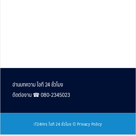
Footer
อ่านบทความ ไอที 24 ชั่วโมง
ติดต่องาน ☎︎ 080-2345023
iT24Hrs ไอที 24 ชั่วโมง
©
Privacy Policy