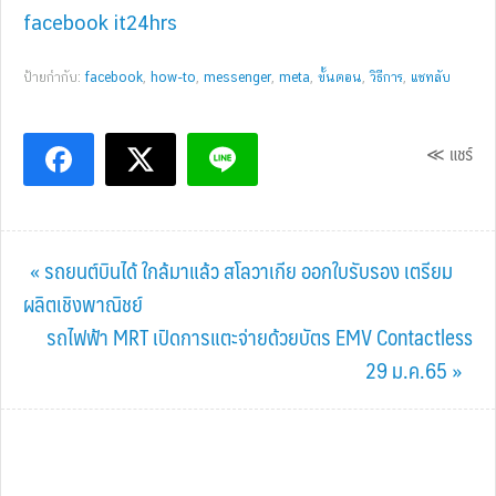
facebook it24hrs
ป้ายกำกับ:
facebook
,
how-to
,
messenger
,
meta
,
ขั้นตอน
,
วิธีการ
,
แชทลับ
≪ แชร์
Previous
« รถยนต์บินได้ ใกล้มาแล้ว สโลวาเกีย ออกใบรับรอง เตรียม
Post:
ผลิตเชิงพาณิชย์
Next
รถไฟฟ้า MRT เปิดการแตะจ่ายด้วยบัตร EMV Contactless
Post:
29 ม.ค.65 »