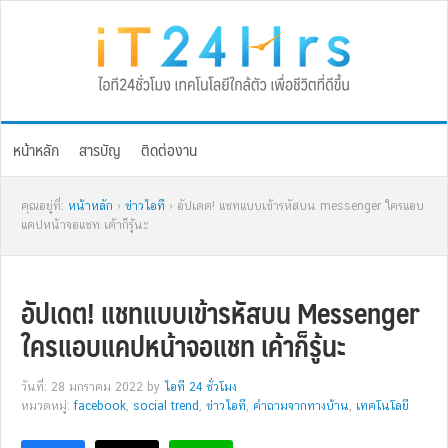
Skip
Skip
Skip
Skip
to
to
to
to
primary
main
primary
footer
navigation
content
sidebar
หน้าหลัก
สารบัญ
ติดต่องาน
คุณอยู่ที่:
หน้าหลัก
›
ข่าวไอที
› อัปเดต! แชทแบบเข้ารหัสบน messenger ใครแอบ
แคปหน้าจอแชท เค้าก็รู้นะ
อัปเดต! แชทแบบเข้ารหัสบน Messenger
ใครแอบแคปหน้าจอแชท เค้าก็รู้นะ
วันที่: 28 มกราคม 2022
by
ไอที 24 ชั่วโมง
หมวดหมู่:
facebook
,
social trend
,
ข่าวไอที
,
คำถามจากทางบ้าน
,
เทคโนโลยี