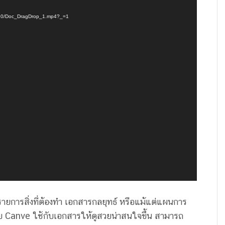
2/10/Doc_DragDrop_1.mp4?_=1
ารสิ่งที่ต้องทำ เอกสารกลยุทธ์ หรือแม้แต่แผนการ
 Canve ใช้กับเอกสารให้ดูสวยน่าสนใจขึ้น สามารถ