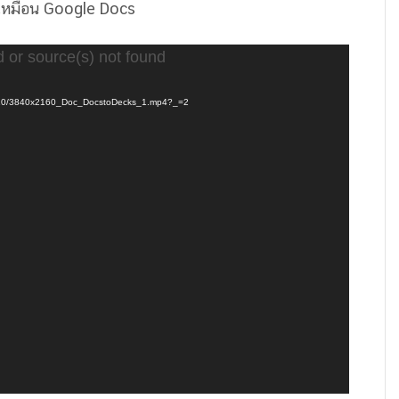
้เหมือน Google Docs
d or source(s) not found
22/10/3840x2160_Doc_DocstoDecks_1.mp4?_=2