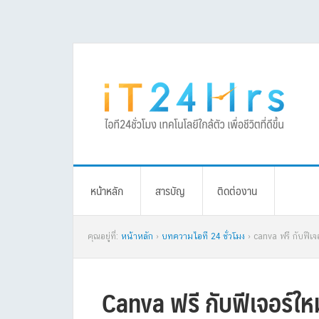
Skip
Skip
Skip
Skip
to
to
to
to
primary
main
primary
footer
navigation
content
sidebar
หน้าหลัก
สารบัญ
ติดต่องาน
คุณอยู่ที่:
หน้าหลัก
›
บทความไอที 24 ชั่วโมง
› canva ฟรี กับฟีเ
Canva ฟรี กับฟีเจอร์ให