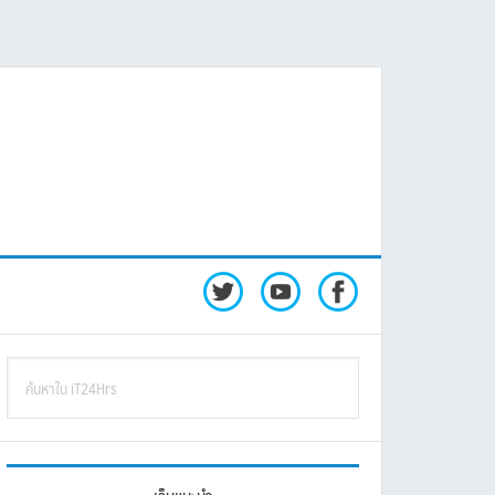
rimary
ค้นหา
idebar
ใน
iT24Hrs