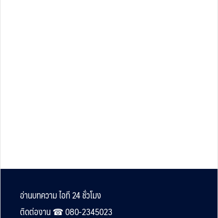
Footer
อ่านบทความ ไอที 24 ชั่วโมง
ติดต่องาน ☎︎ 080-2345023