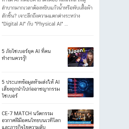
ลำบากมากเวลาต้องหยิบแก้วน้ำหรือพับเสื้อผ้า
สักชิ้น? เจาะลึกถึงความแตกต่างระหว่าง
"Digital AI" กับ "Physical AI" ...
5 ภัยไซเบอร์ยุค AI ที่คน
ทำงานควรรู้!
5 ประเภทข้อมูลห้ามส่งให้ AI
เสี่ยงถูกนำไปก่ออาชญากรรม
ไซเบอร์
CE-7 MATCH นวัตกรรม
อวกาศฝีมือคนไทยบนเวทีโลก
และภารกิจไขความลับ