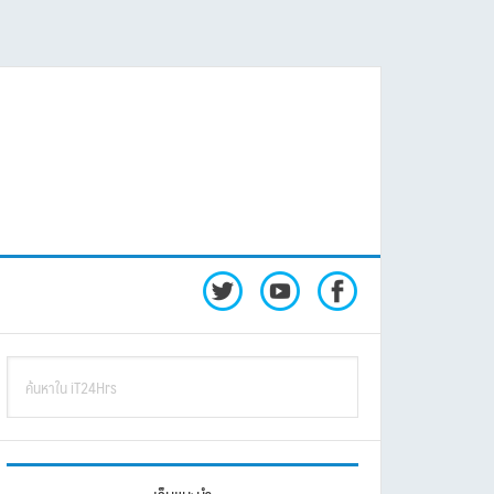
rimary
ค้นหา
idebar
ใน
iT24Hrs