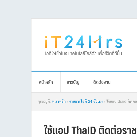
Skip
Skip
Skip
Skip
to
to
to
to
primary
main
primary
footer
navigation
content
sidebar
หน้าหลัก
สารบัญ
ติดต่องาน
คุณอยู่ที่:
หน้าหลัก
›
รายการไอที 24 ชั่วโมง
› ใช้แอป thaid ติดต
ใช้แอป ThaID ติดต่อรา