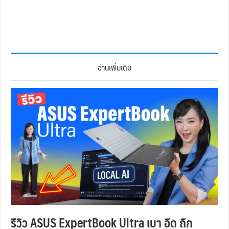
อ่านเพิ่มเติม
รีวิว ASUS ExpertBook Ultra เบา อึด ถึก