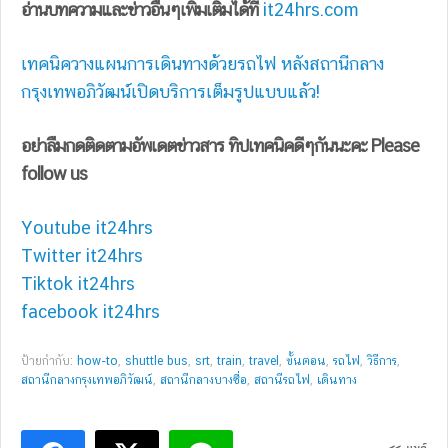
อ่านบทความและข่าวอื่นๆเพิ่มเติมได้ที่
it24hrs.com
เทคนิควางแผนการเดินทางด้วยรถไฟ หลังสถานีกลาง
กรุงเทพอภิวัฒน์เปิดบริการเต็มรูปแบบแล้ว!
อย่าลืมกดติดตามอัพเดตข่าวสาร ทิปเทคนิคดีๆกันนะคะ Please
follow us
Youtube it24hrs
Twitter it24hrs
Tiktok it24hrs
facebook it24hrs
ป้ายกำกับ:
how-to
,
shuttle bus
,
srt
,
train
,
travel
,
ขั้นตอน
,
รถไฟ
,
วิธีการ
,
สถานีกลางกรุงเทพอภิวัฒน์
,
สถานีกลางบางซื่อ
,
สถานีรถไฟ
,
เดินทาง