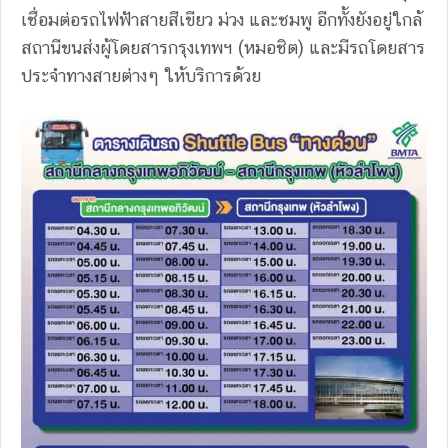
เชื่อมต่อรถไฟฟ้าสายสีเขียว ม่วง และชมพู อีกทั้งยังอยู่ใกล้
สถานีขนส่งผู้โดยสารกรุงเทพฯ (หมอชิต) และมีรถโดยสาร
ประจำทางสายต่างๆ ให้บริการด้วย