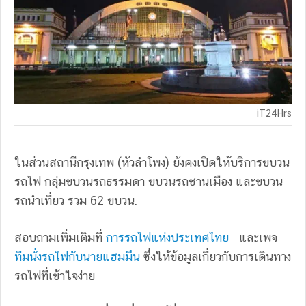
iT24Hrs
ในส่วนสถานีกรุงเทพ (หัวลำโพง) ยังคงเปิดให้บริการขบวน
รถไฟ กลุ่มขบวนรถธรรมดา ขบวนรถชานเมือง และขบวน
รถนำเที่ยว รวม 62 ขบวน.
สอบถามเพิ่มเติมที่
การรถไฟแห่งประเทศไทย
และเพจ
ทีมนั่งรถไฟกับนายแฮมมึน
ซึ่งให้ข้อมูลเกี่ยวกับการเดินทาง
รถไฟที่เข้าใจง่าย