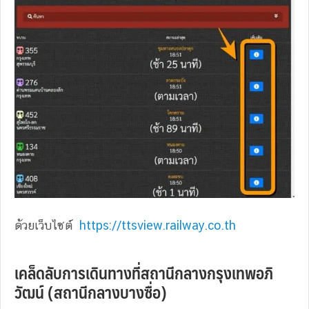
ด้วยเว็บไซต์
https://ttsview.railway.co.th
เคล็ดลับการเดินทางที่สถานีกลางกรุงเทพอภิ
วัฒน์ (สถานีกลางบางซื่อ)