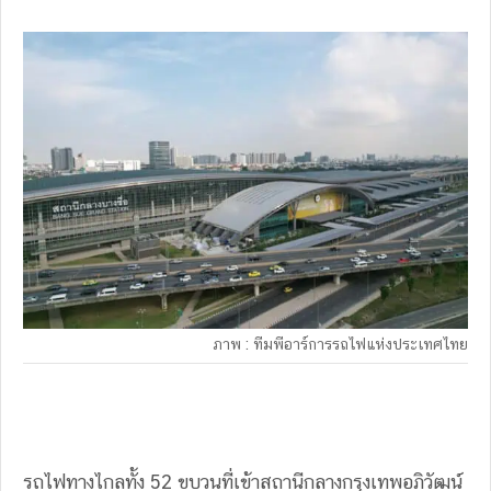
ภาพ : ทีมพีอาร์การรถไฟแห่งประเทศไทย
รถไฟทางไกลทั้ง 52 ขบวนที่เข้าสถานีกลางกรุงเทพอภิวัฒน์