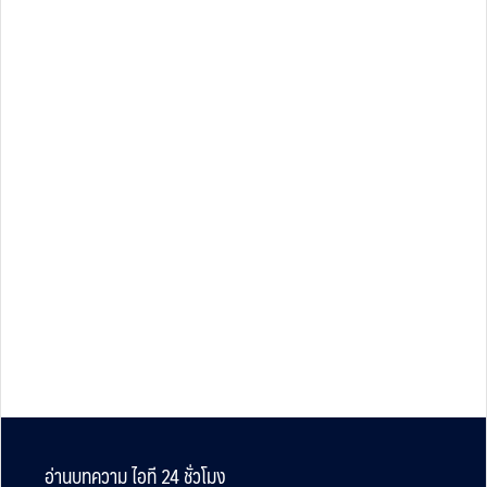
Footer
อ่านบทความ ไอที 24 ชั่วโมง