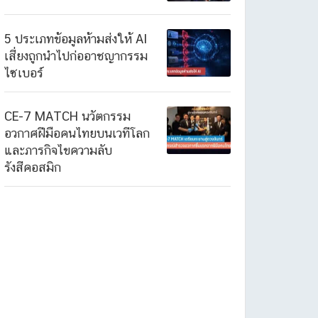
5 ประเภทข้อมูลห้ามส่งให้ AI
เสี่ยงถูกนำไปก่ออาชญากรรม
ไซเบอร์
CE-7 MATCH นวัตกรรม
อวกาศฝีมือคนไทยบนเวทีโลก
และภารกิจไขความลับ
รังสีคอสมิก