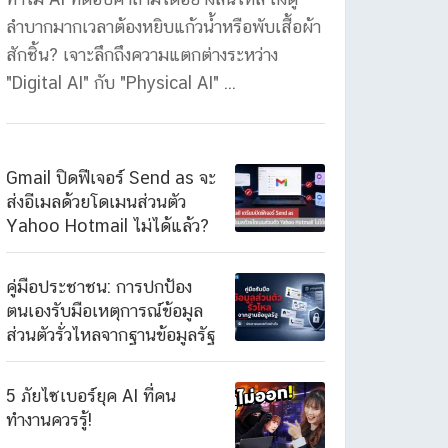
ลำบากมากเวลาต้องหยิบแก้วน้ำหรือพับเสื้อผ้า
สักชิ้น? เจาะลึกถึงความแตกต่างระหว่าง
"Digital AI" กับ "Physical AI" ...
Gmail ปิดฟีเจอร์ Send as จะ
ส่งอีเมลด้วยโดเมนส่วนตัว
Yahoo Hotmail ไม่ได้แล้ว?
คู่มือประชาชน: การปกป้อง
ตนเองรับมือเหตุการณ์ข้อมูล
ส่วนตัวรั่วไหลจากฐานข้อมูลรัฐ
5 ภัยไซเบอร์ยุค AI ที่คน
ทำงานควรรู้!