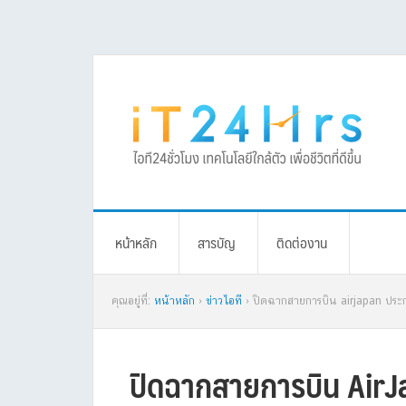
Skip
Skip
Skip
Skip
to
to
to
to
primary
main
primary
footer
navigation
content
sidebar
หน้าหลัก
สารบัญ
ติดต่องาน
คุณอยู่ที่:
หน้าหลัก
›
ข่าวไอที
› ปิดฉากสายการบิน airjapan ประก
ปิดฉากสายการบิน AirJ