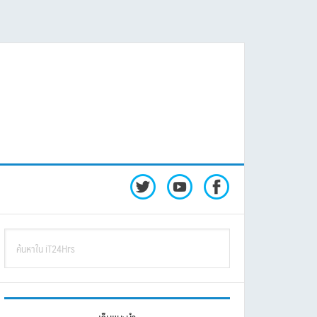
rimary
ค้นหา
idebar
ใน
iT24Hrs