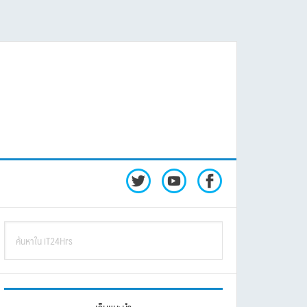
rimary
ค้นหา
idebar
ใน
iT24Hrs