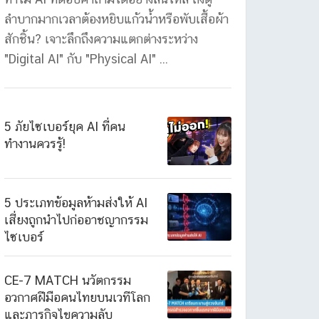
ลำบากมากเวลาต้องหยิบแก้วน้ำหรือพับเสื้อผ้า
สักชิ้น? เจาะลึกถึงความแตกต่างระหว่าง
"Digital AI" กับ "Physical AI" ...
5 ภัยไซเบอร์ยุค AI ที่คน
ทำงานควรรู้!
5 ประเภทข้อมูลห้ามส่งให้ AI
เสี่ยงถูกนำไปก่ออาชญากรรม
ไซเบอร์
CE-7 MATCH นวัตกรรม
อวกาศฝีมือคนไทยบนเวทีโลก
และภารกิจไขความลับ