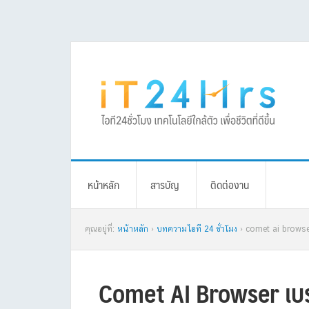
Skip
Skip
Skip
Skip
to
to
to
to
primary
main
primary
footer
navigation
content
sidebar
หน้าหลัก
สารบัญ
ติดต่องาน
คุณอยู่ที่:
หน้าหลัก
›
บทความไอที 24 ชั่วโมง
› comet ai browser เ
Comet AI Browser เบราว์