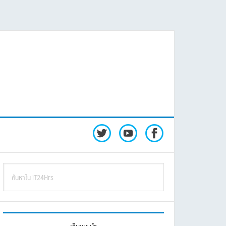
rimary
ค้นหา
idebar
ใน
iT24Hrs