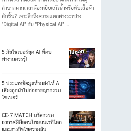
ลำบากมากเวลาต้องหยิบแก้วน้ำหรือพับเสื้อผ้า
สักชิ้น? เจาะลึกถึงความแตกต่างระหว่าง
"Digital AI" กับ "Physical AI" ...
5 ภัยไซเบอร์ยุค AI ที่คน
ทำงานควรรู้!
5 ประเภทข้อมูลห้ามส่งให้ AI
เสี่ยงถูกนำไปก่ออาชญากรรม
ไซเบอร์
CE-7 MATCH นวัตกรรม
อวกาศฝีมือคนไทยบนเวทีโลก
และภารกิจไขความลับ