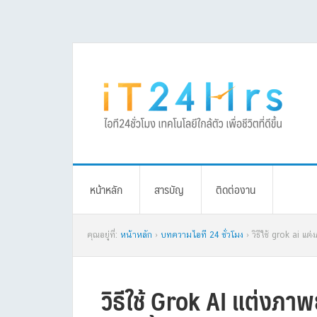
Skip
Skip
Skip
Skip
to
to
to
to
primary
main
primary
footer
navigation
content
sidebar
หน้าหลัก
สารบัญ
ติดต่องาน
คุณอยู่ที่:
หน้าหลัก
›
บทความไอที 24 ชั่วโมง
› วิธีใช้ grok ai แต
วิธีใช้ Grok AI แต่งภา