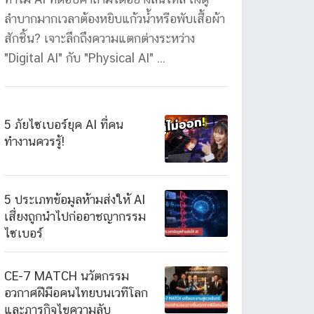
ลำบากมากเวลาต้องหยิบแก้วน้ำหรือพับเสื้อผ้า
สักชิ้น? เจาะลึกถึงความแตกต่างระหว่าง
"Digital AI" กับ "Physical AI" ...
5 ภัยไซเบอร์ยุค AI ที่คน
ทำงานควรรู้!
5 ประเภทข้อมูลห้ามส่งให้ AI
เสี่ยงถูกนำไปก่ออาชญากรรม
ไซเบอร์
CE-7 MATCH นวัตกรรม
อวกาศฝีมือคนไทยบนเวทีโลก
และภารกิจไขความลับ