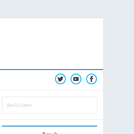
rimary
ค้นหา
idebar
ใน
iT24Hrs