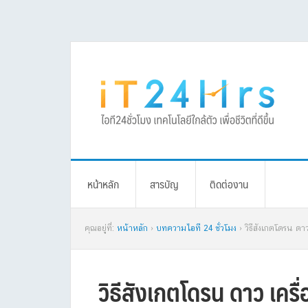
Skip
Skip
Skip
Skip
to
to
to
to
primary
main
primary
footer
navigation
content
sidebar
หน้าหลัก
สารบัญ
ติดต่องาน
คุณอยู่ที่:
หน้าหลัก
›
บทความไอที 24 ชั่วโมง
› วิธีสังเกตโดรน ดา
วิธีสังเกตโดรน ดาว เครื