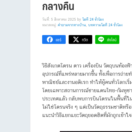
กลางคืน
วันที่: 5 สิงหาคม 2025
by
ไอที 24 ชั่วโมง
หมวดหมู่:
คำถามจากทางบ้าน
,
บทความไอที 24 ชั่วโมง
แชร์
ทวีต
ส่งไลน์
วิธีสังเกตโดรน ดาว เครื่องบิน วัตถุบนท้อง
อุปกรณ์ที่แพร่หลายมากขึ้น ทั้งเพื่อการถ่า
พาณิชย์และงานอดิเรก ทำให้ผู้คนทั่วโลกเริ่ม
โดยเฉพาะสถานการณ์ชายแดนไทย-กัมพูชาในช
ประเทศแล้ว กลับพบการบินโดรนในพื้นที่ในไท
ไม่ใช่โดรนจริง ๆ แต่เป็นวัตถุธรรมชาติหรือส
แนะนำวิธีแยกแยะวัตถุยอดฮิตที่มักถูกเข้าใจ