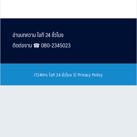
Footer
อ่านบทความ ไอที 24 ชั่วโมง
ติดต่องาน ☎︎ 080-2345023
iT24Hrs ไอที 24 ชั่วโมง
©
Privacy Policy