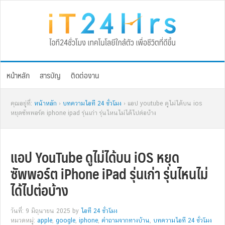
Skip
Skip
Skip
Skip
to
to
to
to
primary
main
primary
footer
navigation
content
sidebar
หน้าหลัก
สารบัญ
ติดต่องาน
คุณอยู่ที่:
หน้าหลัก
›
บทความไอที 24 ชั่วโมง
› แอป youtube ดูไม่ได้บน ios
หยุดซัพพอร์ต iphone ipad รุ่นเก่า รุ่นไหนไม่ได้ไปต่อบ้าง
แอป YouTube ดูไม่ได้บน iOS หยุด
ซัพพอร์ต iPhone iPad รุ่นเก่า รุ่นไหนไม่
ได้ไปต่อบ้าง
วันที่: 9 มิถุนายน 2025
by
ไอที 24 ชั่วโมง
หมวดหมู่:
apple
,
google
,
iphone
,
คำถามจากทางบ้าน
,
บทความไอที 24 ชั่วโมง