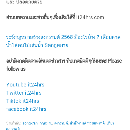
และ ปลอดภัยด้วย!
อ่านบทความและข่าวอื่นๆเพิ่มเติมได้ที่
it24hrs.com
ระวังกฎหมายช่วงสงกรานต์ 2568 มีอะไรบ้าง ? เตือนสาด
น้ำใส่คนไม่เล่นน้ำ ผิดกฎหมาย
อย่าลืมกดติดตามอัพเดตข่าวสาร ทิปเทคนิคดีๆกันนะคะ Please
follow us
Youtube it24hrs
Twitter it24hrs
Tiktok it24hrs
facebook it24hrs
ป้ายกำกับ:
songkran
,
กฎหมาย
,
สงกรานต์
,
สำนักงานตำรวจแห่งชาติ
,
เที่ยว
สงกรานต์