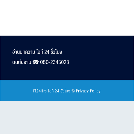
Footer
อ่านบทความ ไอที 24 ชั่วโมง
ติดต่องาน ☎︎ 080-2345023
iT24Hrs ไอที 24 ชั่วโมง
©
Privacy Policy