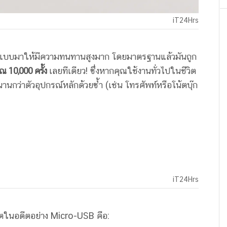
iT24Hrs
กแบบมาให้มีความทนทานสูงมาก โดยมาตรฐานแล้วมันถูก
ณ 10,000 ครั้ง
เลยทีเดียว! ซึ่งหากคุณใช้งานทั่วไปในชีวิต
านกว่าตัวอุปกรณ์หลักด้วยซ้ำ (เช่น โทรศัพท์หรือโน้ตบุ๊ก
iT24Hrs
์ตในอดีตอย่าง Micro-USB คือ: