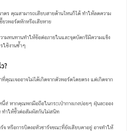
มมาตร คุณสามารถเสียบสายด้านไหนก็ได้ ทำให้ลดความ
ี้ยวพอร์ตหักหรือเสียหาย
วามทนทานทำให้ข้อต่อภายในและจุดบัดกรีมีความแข็ง
รใช้งานซ้ำๆ
็ว?
ที่คุณเจออาจไม่ได้เกิดจากตัวพอร์ตโดยตรง แต่เกิดจาก
บหนึ่ง! หากคุณพกมือถือในกระเป๋ากางเกงบ่อยๆ ฝุ่นละออง
 ทำให้ขั้วต่อสัมผัสกันไม่สนิท
 หรือการบิดงอหัวชาร์จขณะที่ยังเสียบคาอยู่ อาจทำให้