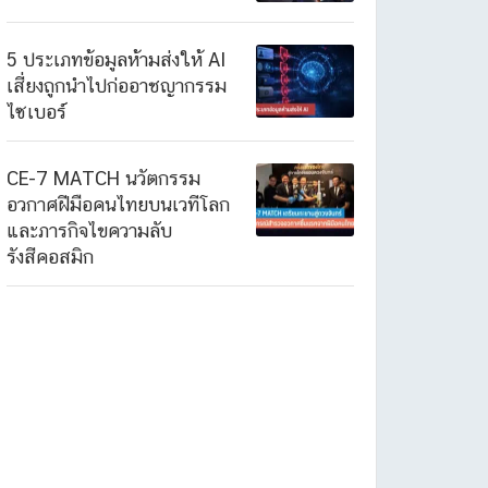
5 ประเภทข้อมูลห้ามส่งให้ AI
เสี่ยงถูกนำไปก่ออาชญากรรม
ไซเบอร์
CE-7 MATCH นวัตกรรม
อวกาศฝีมือคนไทยบนเวทีโลก
และภารกิจไขความลับ
รังสีคอสมิก