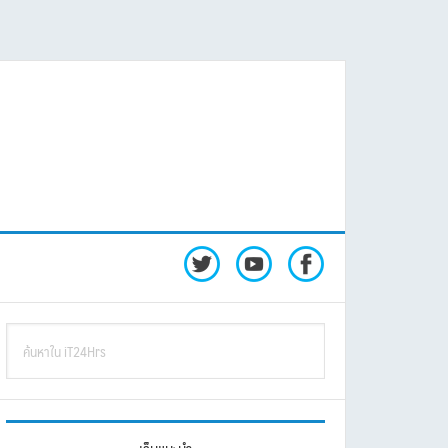
rimary
ค้นหา
idebar
ใน
iT24Hrs