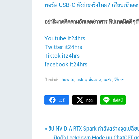
พอร์ต USB-C พังง่ายจริงไหม? เสียบเข้าออกกี
อย่าลืมกดติดตามอัพเดตข่าวสาร ทิปเทคนิคดีๆก
Youtube it24hrs
Twitter it24hrs
Tiktok it24hrs
facebook it24hrs
ป้ายกำกับ:
how-to
,
usb-c
,
ขั้้นตอน
,
พอร์ต
,
วิธีการ
แชร์
ทวีต
ส่งไลน์
Previous
« ชิป NVIDIA RTX Spark กำลังสร้างจุดเปลี่ย
Post:
Next
เปิดตัว Lockdown Mode บน ChatGPT ยก