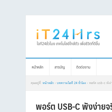
Skip
Skip
Skip
Skip
to
to
to
to
primary
main
primary
footer
navigation
content
sidebar
หน้าหลัก
สารบัญ
ติดต่องาน
คุณอยู่ที่:
หน้าหลัก
›
บทความไอที 24 ชั่วโมง
› พอร์ต usb-c พังง่าย
พอร์ต USB-C พังง่ายจริง