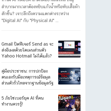
ลำบากมากเวลาต้องหยิบแก้วน้ำหรือพับเสื้อผ้า
สักชิ้น? เจาะลึกถึงความแตกต่างระหว่าง
"Digital AI" กับ "Physical AI" ...
Gmail ปิดฟีเจอร์ Send as จะ
ส่งอีเมลด้วยโดเมนส่วนตัว
Yahoo Hotmail ไม่ได้แล้ว?
คู่มือประชาชน: การปกป้อง
ตนเองรับมือเหตุการณ์ข้อมูล
ส่วนตัวรั่วไหลจากฐานข้อมูลรัฐ
5 ภัยไซเบอร์ยุค AI ที่คน
ทำงานควรรู้!