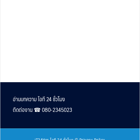
Footer
อ่านบทความ ไอที 24 ชั่วโมง
ติดต่องาน ☎︎ 080-2345023
iT24Hrs ไอที 24 ชั่วโมง
©
Privacy Policy