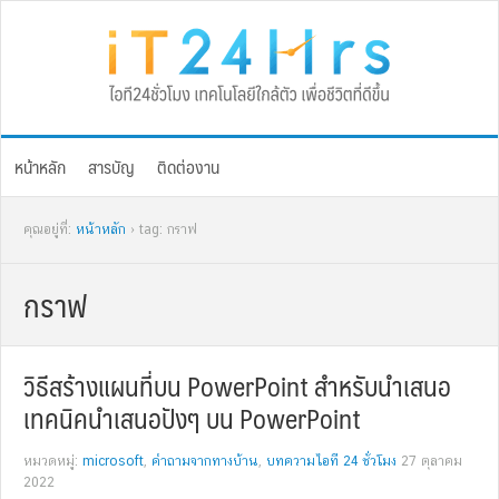
Skip
Skip
Skip
Skip
to
to
to
to
primary
main
primary
footer
navigation
content
sidebar
หน้าหลัก
สารบัญ
ติดต่องาน
คุณอยู่ที่:
หน้าหลัก
› tag: กราฟ
กราฟ
วิธีสร้างแผนที่บน PowerPoint สำหรับนำเสนอ
เทคนิคนำเสนอปังๆ บน PowerPoint
หมวดหมู่:
microsoft
,
คำถามจากทางบ้าน
,
บทความไอที 24 ชั่วโมง
27 ตุลาคม
2022