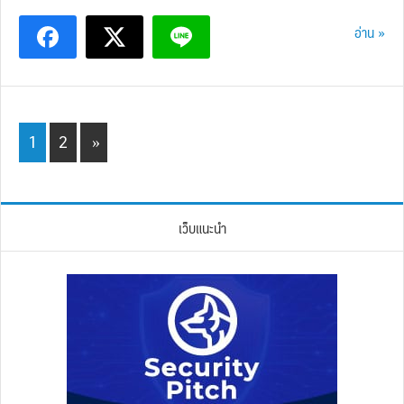
อ่าน »
Page
Page
1
2
»
เว็บแนะนำ