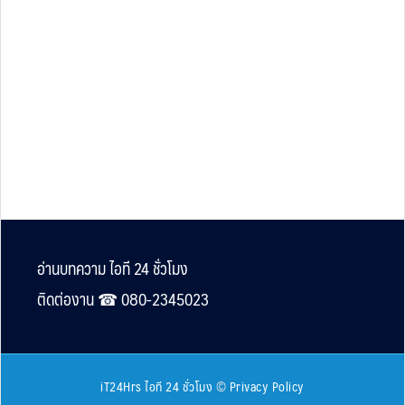
Footer
อ่านบทความ ไอที 24 ชั่วโมง
ติดต่องาน ☎︎ 080-2345023
iT24Hrs ไอที 24 ชั่วโมง
©
Privacy Policy