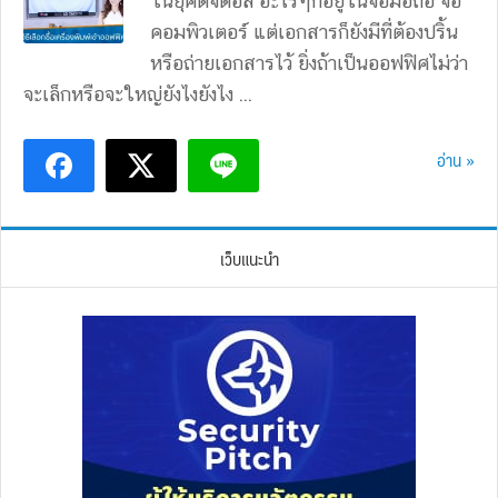
ในยุคดิจิตอล อะไรๆก็อยู่ในจอมือถือ จอ
คอมพิวเตอร์ แต่เอกสารก็ยังมีที่ต้องปริ้น
หรือถ่ายเอกสารไว้ ยิ่งถ้าเป็นออฟฟิศไม่ว่า
จะเล็กหรือจะใหญ่ยังไงยังไง ...
อ่าน »
เว็บแนะนำ