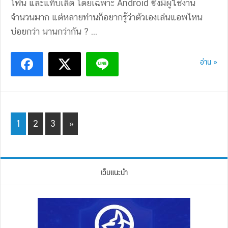
โฟน และแท็บเล็ต โดยเฉพาะ Android ซึ่งมีผู้ใช้งาน
จำนวนมาก แต่หลายท่านก็อยากรู้ว่าตัวเองเล่นแอพไหน
บ่อยกว่า นานกว่ากัน ? ...
อ่าน »
Page
Page
Page
1
2
3
»
เว็บแนะนำ