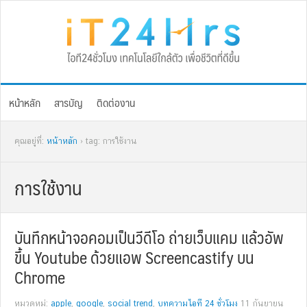
Skip
Skip
Skip
Skip
to
to
to
to
primary
main
primary
footer
navigation
content
sidebar
หน้าหลัก
สารบัญ
ติดต่องาน
คุณอยู่ที่:
หน้าหลัก
› tag: การใช้งาน
การใช้งาน
บันทึกหน้าจอคอมเป็นวีดีโอ ถ่ายเว็บแคม แล้วอัพ
ขึ้น Youtube ด้วยแอพ Screencastify บน
Chrome
หมวดหมู่:
apple
,
google
,
social trend
,
บทความไอที 24 ชั่วโมง
11 กันยายน