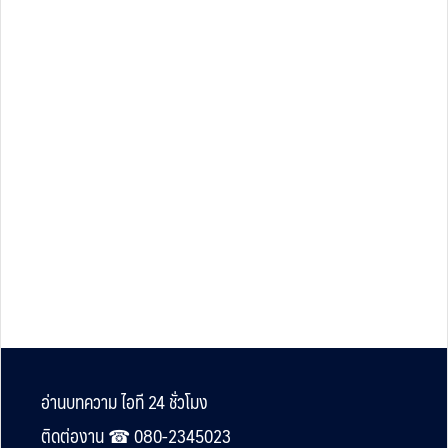
Footer
อ่านบทความ ไอที 24 ชั่วโมง
ติดต่องาน ☎︎ 080-2345023