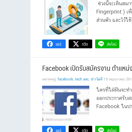
ช่วงนี้จะเห็นสมา
Fingerprint ) เพ
ส่วนตัว และไว้ใช้
แชร์
ทวีต
ส่งไลน์
Facebook เปิดรับสมัครงาน ตำแหน่ง
หมวดหมู่:
facebook
,
tech aec
,
ข่าวไอที
19 พฤษภาคม 20
ใครที่ใฝ่ฝันจะ
ออกประกาศรับสม
Facebook ในประ
แชร์
ทวีต
ส่งไลน์