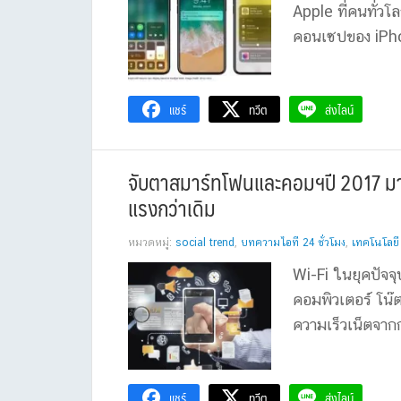
Apple ที่คนทั่ว
คอนเซปของ iPhone
แชร์
ทวีต
ส่งไลน์
จับตาสมาร์ทโฟนและคอมฯปี 2017 มา
แรงกว่าเดิม
หมวดหมู่:
social trend
,
บทความไอที 24 ชั่วโมง
,
เทคโนโลยี
Wi-Fi ในยุคปัจจุ
คอมพิวเตอร์ โน๊
ความเร็วเน็ตจากก
แชร์
ทวีต
ส่งไลน์