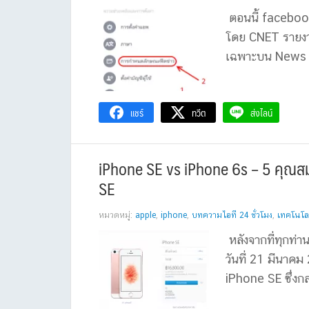
ตอนนี้ facebook
โดย CNET รายงา
เฉพาะบน News Fe
แชร์
ทวีต
ส่งไลน์
iPhone SE vs iPhone 6s – 5 คุณสมบ
SE
หมวดหมู่:
apple
,
iphone
,
บทความไอที 24 ชั่วโมง
,
เทคโนโล
หลังจากที่ทุกท่
วันที่ 21 มีนาคม
iPhone SE ซึ่งก