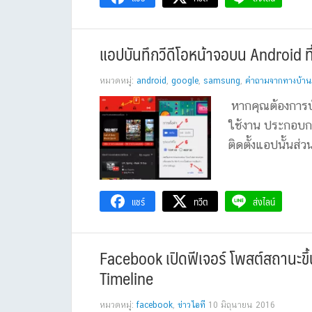
แอปบันทึกวีดีโอหน้าจอบน Android ที่ใ
หมวดหมู่:
android
,
google
,
samsung
,
คำถามจากทางบ้าน
หากคุณต้องการบ
ใช้งาน ประกอบกา
ติดตั้งแอปนั้นส่ว
แชร์
ทวีต
ส่งไลน์
Facebook เปิดฟีเจอร์ โพสต์สถานะข
Timeline
หมวดหมู่:
facebook
,
ข่าวไอที
10 มิถุนายน 2016