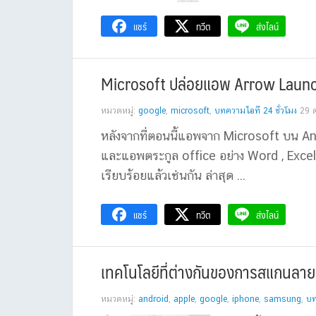
แชร์
ทวีต
ส่งไลน์
Microsoft ปล่อยแอพ Arrow Launche
หมวดหมู่:
google
,
microsoft
,
บทความไอที 24 ชั่วโมง
29 
หลังจากที่ตอนนี้แอพจาก Microsoft บน An
และแอพตระกูล office อย่าง Word , Exce
เรียบร้อยแล้วเช่นกัน ล่าสุด ...
แชร์
ทวีต
ส่งไลน์
เทคโนโลยีที่ต่างกันของการสแกนลายน
หมวดหมู่:
android
,
apple
,
google
,
iphone
,
samsung
,
บท