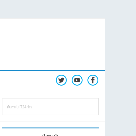
rimary
ค้นหา
idebar
ใน
iT24Hrs