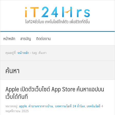
Skip
Skip
Skip
Skip
to
to
to
to
primary
main
primary
footer
navigation
content
sidebar
หน้าหลัก
สารบัญ
ติดต่องาน
คุณอยู่ที่:
หน้าหลัก
› tag: ค้นหา
ค้นหา
Apple เปิดตัวเว็บไซต์ App Store ค้นหาแอปบน
เว็บได้ทันที
หมวดหมู่:
apple
,
คำถามจากทางบ้าน
,
บทความไอที 24 ชั่วโมง
,
เทคโนโลยี
4
พฤศจิกายน 2025