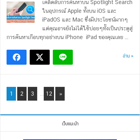
เคล็ดลับการค้นหาบน Spotlight Search
ในอุปกรณ์ Apple ทั้งบน iOS และ
iPadOS และ Mac ซึ่งมีประโยชน์มากๆ
แต่คุณอาจยังไม่ได้ใช้บ่อยๆทั้งเป็นประตูสู่
การค้นหาเกือบทุกอย่างบน iPhone iPad ของคุณเลย ...
อ่าน »
Interim
Page
Page
Page
Page
1
2
3
…
12
»
pages
omitted
เว็บแนะนำ