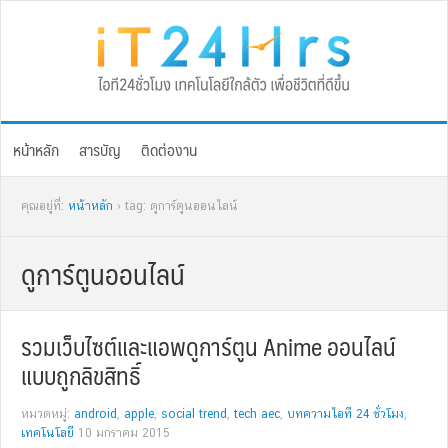
Skip
Skip
Skip
Skip
to
to
to
to
primary
main
primary
footer
navigation
content
sidebar
หน้าหลัก
สารบัญ
ติดต่องาน
คุณอยู่ที่:
หน้าหลัก
› tag: ดูการ์ตูนออนไลน์
ดูการ์ตูนออนไลน์
รวมเว็บไซต์และแอพดูการ์ตูน Anime ออนไลน์
แบบถูกลิขสิทธิ์
หมวดหมู่:
android
,
apple
,
social trend
,
tech aec
,
บทความไอที 24 ชั่วโมง
,
เทคโนโลยี
10 มกราคม 2015