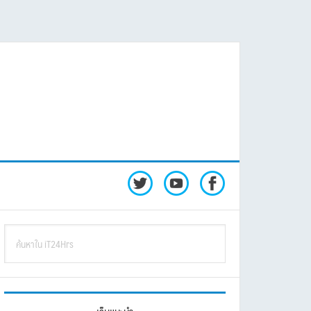
rimary
ค้นหา
idebar
ใน
iT24Hrs