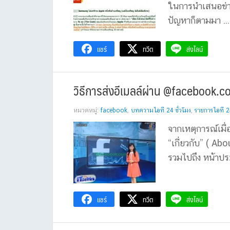
ในการนำเสนอข่าวก
ปัญหาก็ตามมา ...
แชร์
ทวีต
ส่งไลน์
วิธีการส่งอีเมลล์ผ่าน @facebook.c
หมวดหมู่:
facebook
,
บทความไอที 24 ชั่วโมง
,
รายการไอที 24
จากเหตุการณ์เมื่อ
“เกี่ยวกับ” ( Abo
รวมไปถึง หน้าประ
แชร์
ทวีต
ส่งไลน์