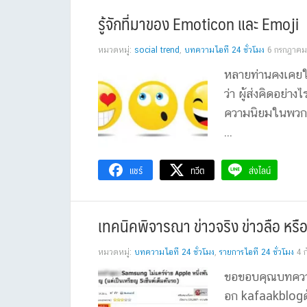
รู้จักที่มาของ Emoticon และ Emoji
หมวดหมู่:
social trend
,
บทความไอที 24 ชั่วโมง
6 กรกฎาคม
หลายท่านคงเคยใช้
ว่า ผู้ส่งคิดอย่
ความนิยมในพวกโ
...
แชร์
ทวีต
ส่งไลน์
เทคนิคพิจารณา ข่าวจริง ข่าวลือ หร
หมวดหมู่:
บทความไอที 24 ชั่วโมง
,
รายการไอที 24 ชั่วโมง
4 
ขอขอบคุณบทความ
อก kafaakblogด