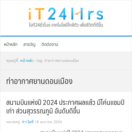
Skip
Skip
Skip
Skip
to
to
to
to
primary
main
primary
footer
navigation
content
sidebar
หน้าหลัก
สารบัญ
ติดต่องาน
คุณอยู่ที่:
หน้าหลัก
› tag: ท่าอากาศยานดอนเมือง
ท่าอากาศยานดอนเมือง
สนามบินแห่งปี 2024 ประกาศผลแล้ว มีโค่นแชมป์
เก่า ส่วนสุวรรณภูมิ อันดับดีขึ้น
หมวดหมู่:
ข่าวไอที
18 เมษายน 2024