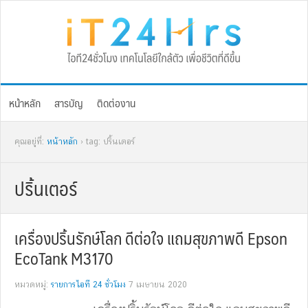
Skip
Skip
Skip
Skip
to
to
to
to
primary
main
primary
footer
navigation
content
sidebar
หน้าหลัก
สารบัญ
ติดต่องาน
คุณอยู่ที่:
หน้าหลัก
› tag: ปริ้นเตอร์
ปริ้นเตอร์
เครื่องปริ้นรักษ์โลก ดีต่อใจ แถมสุขภาพดี Epson
EcoTank M3170
หมวดหมู่:
รายการไอที 24 ชั่วโมง
7 เมษายน 2020