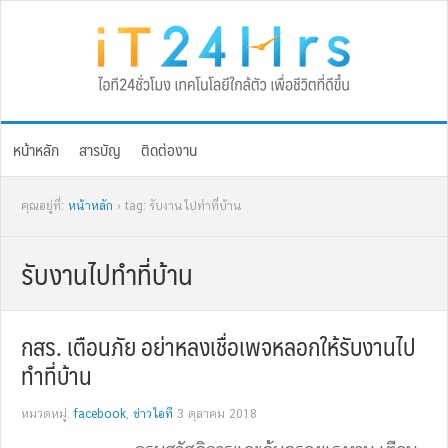
Skip
Skip
Skip
Skip
to
to
to
to
primary
main
primary
footer
navigation
content
sidebar
หน้าหลัก
สารบัญ
ติดต่องาน
คุณอยู่ที่:
หน้าหลัก
› tag: รับงานไปทำที่บ้าน
รับงานไปทำที่บ้าน
กสร. เตือนภัย อย่าหลงเชื่อเพจหลอกให้รับงานไป
ทำที่บ้าน
หมวดหมู่:
facebook
,
ข่าวไอที
3 ตุลาคม 2018