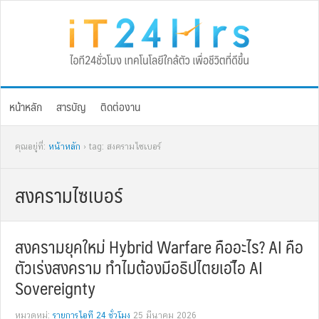
Skip
Skip
Skip
Skip
to
to
to
to
primary
main
primary
footer
navigation
content
sidebar
หน้าหลัก
สารบัญ
ติดต่องาน
คุณอยู่ที่:
หน้าหลัก
› tag: สงครามไซเบอร์
สงครามไซเบอร์
สงครามยุคใหม่ Hybrid Warfare คืออะไร? AI คือ
ตัวเร่งสงคราม ทำไมต้องมีอธิปไตยเอไิอ AI
Sovereignty
หมวดหมู่:
รายการไอที 24 ชั่วโมง
25 มีนาคม 2026