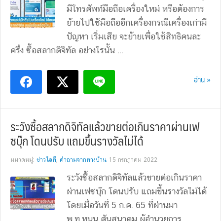
มีโทรศัพท์มือถือเครื่องใหม่ หรือต้องการ
ย้ายไปใช้มือถืออีกเครื่องกรณีเครื่องเก่ามี
ปัญหา เริ่มเสีย จะย้ายเพื่อใช้สิทธิคนละ
ครึ่ง ซื้อสลากดิจิทัล อย่างไรนั้น ...
อ่าน »
ระวังซื้อสลากดิจิทัลแล้วขายต่อเกินราคาผ่านเฟ
ซบุ๊ก โดนปรับ แถมขึ้นรางวัลไม่ได้
หมวดหมู่:
ข่าวไอที
,
คำถามจากทางบ้าน
15 กรกฎาคม 2022
ระวังซื้อสลากดิจิทัลแล้วขายต่อเกินราคา
ผ่านเฟซบุ๊ก โดนปรับ แถมขึ้นรางวัลไม่ได้
โดยเมื่อวันที่ 5 ก.ค. 65 ที่ผ่านมา
พ.ท.หนุน ศันสนาคม ผู้อำนวยการ