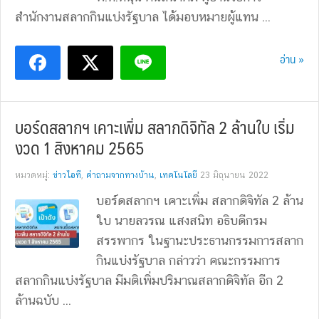
สำนักงานสลากกินแบ่งรัฐบาล ได้มอบหมายผู้แทน ...
อ่าน »
บอร์ดสลากฯ เคาะเพิ่ม สลากดิจิทัล 2 ล้านใบ เริ่ม
งวด 1 สิงหาคม 2565
หมวดหมู่:
ข่าวไอที
,
คำถามจากทางบ้าน
,
เทคโนโลยี
23 มิถุนายน 2022
บอร์ดสลากฯ เคาะเพิ่ม สลากดิจิทัล 2 ล้าน
ใบ นายลวรณ แสงสนิท อธิบดีกรม
สรรพากร ในฐานะประธานกรรมการสลาก
กินแบ่งรัฐบาล กล่าวว่า คณะกรรมการ
สลากกินแบ่งรัฐบาล มีมติเพิ่มปริมาณสลากดิจิทัล อีก 2
ล้านฉบับ ...