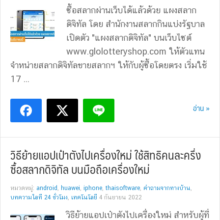
ซื้อสลากผ่านเว็บได้แล้วด้วย แผงสลาก
ดิจิทัล โดย สำนักงานสลากกินแบ่งรัฐบาล
เปิดตัว "แผงสลากดิจิทัล" บนเว็บไซต์
www.glolotteryshop.com ให้ตัวแทน
จำหน่ายสลากดิจิทัลขายสลากฯ ให้กับผู้ซื้อโดยตรง เริ่มใช้
17 ...
อ่าน »
วิธีย้ายแอปเป๋าตังไปเครื่องใหม่ ใช้สิทธิคนละครึ่ง
ซื้อสลากดิจิทัล บนมือถือเครื่องใหม่
หมวดหมู่:
android
,
huawei
,
iphone
,
thaisoftware
,
คำถามจากทางบ้าน
,
บทความไอที 24 ชั่วโมง
,
เทคโนโลยี
4 กันยายน 2022
วิธีย้ายแอปเป๋าตังไปเครื่องใหม่ สำหรับผู้ที่