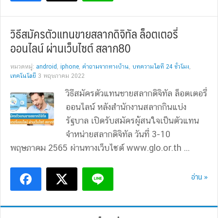
วิธีสมัครตัวแทนขายสลากดิจิทัล ล็อตเตอรี่
ออนไลน์ ผ่านเว็บไซต์ สลาก80
หมวดหมู่:
android
,
iphone
,
คำถามจากทางบ้าน
,
บทความไอที 24 ชั่วโมง
,
เทคโนโลยี
3 พฤษภาคม 2022
วิธีสมัครตัวแทนขายสลากดิจิทัล ล็อตเตอรี่
ออนไลน์ หลังสำนักงานสลากกินแบ่ง
รัฐบาล เปิดรับสมัครผู้สนใจเป็นตัวแทน
จำหน่ายสลากดิจิทัล วันที่ 3-10
พฤษภาคม 2565 ผ่านทางเว็บไซต์ www.glo.or.th ...
อ่าน »