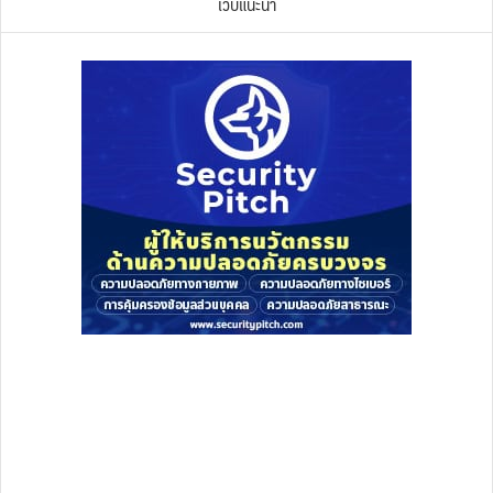
เว็บแนะนำ