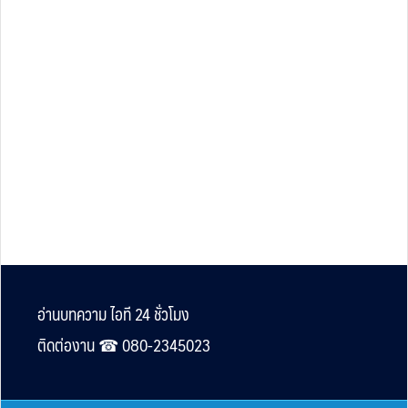
Footer
อ่านบทความ ไอที 24 ชั่วโมง
ติดต่องาน ☎︎ 080-2345023