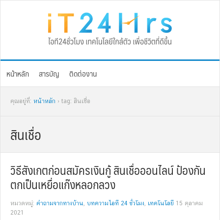
Skip
Skip
Skip
Skip
to
to
to
to
primary
main
primary
footer
navigation
content
sidebar
หน้าหลัก
สารบัญ
ติดต่องาน
คุณอยู่ที่:
หน้าหลัก
› tag: สินเชื่อ
สินเชื่อ
วิธีสังเกตก่อนสมัครเงินกู้ สินเชื่อออนไลน์ ป้องกัน
ตกเป็นเหยื่อแก๊งหลอกลวง
หมวดหมู่:
คำถามจากทางบ้าน
,
บทความไอที 24 ชั่วโมง
,
เทคโนโลยี
15 ตุลาคม
2021