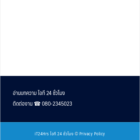
Footer
อ่านบทความ ไอที 24 ชั่วโมง
ติดต่องาน ☎︎ 080-2345023
iT24Hrs ไอที 24 ชั่วโมง
©
Privacy Policy