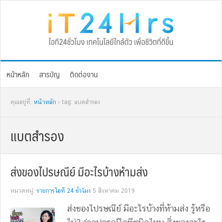
Skip
Skip
Skip
Skip
to
to
to
to
primary
main
primary
footer
navigation
content
sidebar
หน้าหลัก
สารบัญ
ติดต่องาน
คุณอยู่ที่:
หน้าหลัก
› tag: แบตสำรอง
แบตสำรอง
ส่งของไปรษณีย์ มีอะไรบ้างห้ามส่ง
หมวดหมู่:
รายการไอที 24 ชั่วโมง
5 สิงหาคม 2019
ส่งของไปรษณีย์ มีอะไรบ้างที่ห้ามส่ง รู้หรือ