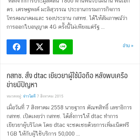
หลังจากการประมูลคลื่น 1800 ผ่านพ้นไปไม่นาน พันเอก
ดร. เศรษฐพงค์ มะลิสุวรรณ ประธานกรรมการกิจการ
โทรคมนาคมและ รองประธาน กสทช. ได้ให้สัมภาษณ์ว่า
การออกใบอนุญาต 4G ครั้งนี้ไม่เพียงแต่รัฐ ...
อ่าน »
กสทช. สั่ง dtac เยียวยาผู้ใช้มือถือ หลังพบเครือ
ข่ายมีปัญหา
หมวดหมู่:
ข่าวไอที
7 สิงหาคม 2015
เมื่อวันที่ 7 สิงหาคม 2558 นายฐากร ตัณฑสิทธิ์ เลขาธิการ
กสทช. เปิดเผยว่า กสทช. ได้สั่งการให้ dtac ทำการ
เยียวยาผู้บริโภค โดย dtac จะชดเชยด้วยการเพิ่มเน็ตฟรี
1GB ให้กับผู้ใช้บริการ 50,000 ...