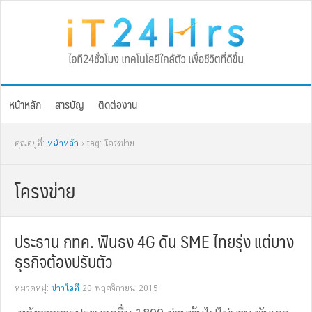
Skip
Skip
Skip
Skip
to
to
to
to
primary
main
primary
footer
navigation
content
sidebar
หน้าหลัก
สารบัญ
ติดต่องาน
คุณอยู่ที่:
หน้าหลัก
› tag: โครงข่าย
โครงข่าย
ประธาน กทค. ฟันธง 4G ดัน SME ไทยรุ่ง แต่บาง
ธุรกิจต้องปรับตัว
หมวดหมู่:
ข่าวไอที
20 พฤศจิกายน 2015