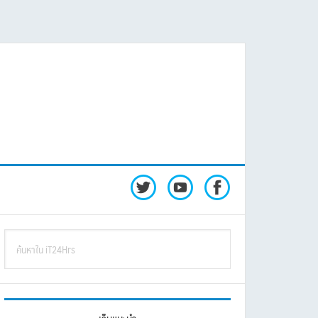
rimary
ค้นหา
idebar
ใน
iT24Hrs