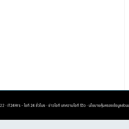
22 ·
iT24Hrs - ไอที 24 ชั่วโมง
·
ข่าวไอที
บทความไอที
รีวิว
·
นโยบายคุ้มครองข้อมูลส่วน