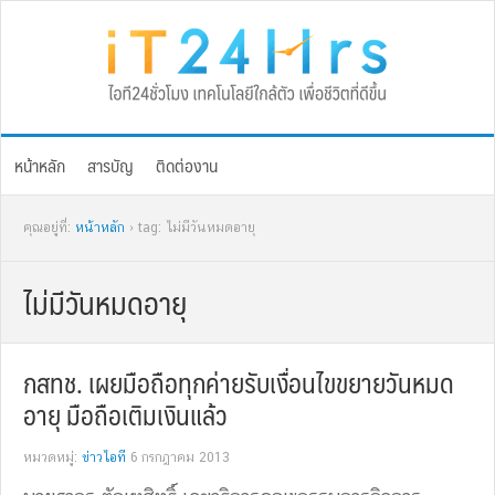
Skip
Skip
Skip
Skip
to
to
to
to
primary
main
primary
footer
navigation
content
sidebar
หน้าหลัก
สารบัญ
ติดต่องาน
คุณอยู่ที่:
หน้าหลัก
› tag: ไม่มีวันหมดอายุ
ไม่มีวันหมดอายุ
กสทช. เผยมือถือทุกค่ายรับเงื่อนไขขยายวันหมด
อายุ มือถือเติมเงินแล้ว
หมวดหมู่:
ข่าวไอที
6 กรกฎาคม 2013