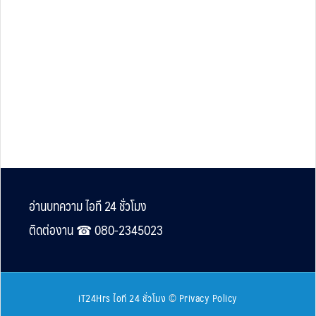
Footer
อ่านบทความ ไอที 24 ชั่วโมง
ติดต่องาน ☎︎ 080-2345023
iT24Hrs ไอที 24 ชั่วโมง
©
Privacy Policy