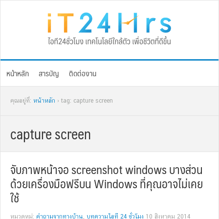
Skip
Skip
Skip
Skip
to
to
to
to
primary
main
primary
footer
navigation
content
sidebar
หน้าหลัก
สารบัญ
ติดต่องาน
คุณอยู่ที่:
หน้าหลัก
› tag: capture screen
capture screen
จับภาพหน้าจอ screenshot windows บางส่วน
ด้วยเครื่องมือฟรีบน Windows ที่คุณอาจไม่เคย
ใช้
หมวดหมู่:
คำถามจากทางบ้าน
,
บทความไอที 24 ชั่วโมง
10 สิงหาคม 2014