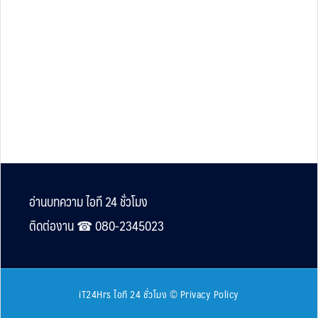
Footer
อ่านบทความ ไอที 24 ชั่วโมง
ติดต่องาน ☎︎ 080-2345023
iT24Hrs ไอที 24 ชั่วโมง
©
Privacy Policy