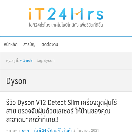
Skip
Skip
Skip
Skip
to
to
to
to
primary
main
primary
footer
navigation
content
sidebar
หน้าหลัก
สารบัญ
ติดต่องาน
คุณอยู่ที่:
หน้าหลัก
› tag: dyson
Dyson
รีวิว Dyson V12 Detect Slim เครื่องดูดฝุ่นไร้
สาย ตรวจจับฝุ่นด้วยเลเซอร์ ให้บ้านของคุณ
สะอาดมากกว่าที่เคย!!
หมวดหมู่:
บทความไอที 24 ชั่วโมง
,
รีวิวสินค้า
2 กันยายน 2021