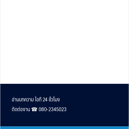
Footer
อ่านบทความ ไอที 24 ชั่วโมง
ติดต่องาน ☎︎ 080-2345023