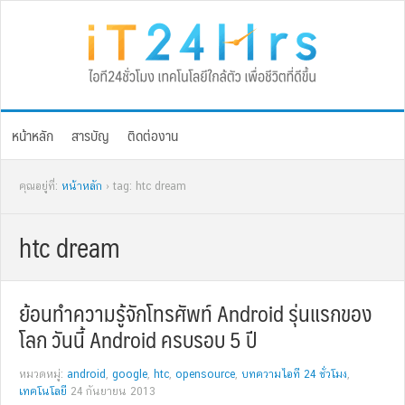
Skip
Skip
Skip
Skip
to
to
to
to
primary
main
primary
footer
navigation
content
sidebar
หน้าหลัก
สารบัญ
ติดต่องาน
คุณอยู่ที่:
หน้าหลัก
› tag: htc dream
htc dream
ย้อนทำความรู้จักโทรศัพท์ Android รุ่นแรกของ
โลก วันนี้ Android ครบรอบ 5 ปี
หมวดหมู่:
android
,
google
,
htc
,
opensource
,
บทความไอที 24 ชั่วโมง
,
เทคโนโลยี
24 กันยายน 2013